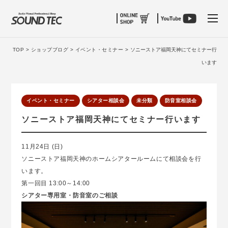
tog
TOP >
ショップブログ >
イベント・セミナー >
ソニーストア福岡天神にてセミナー行
います
イベント・セミナー
シアター相談会
未分類
防音室相談会
ソニーストア福岡天神にてセミナー行います
11月24日 (日)
ソニーストア福岡天神のホームシアタールームにて相談会を行
います。
第一回目 13:00～14:00
シアター専用室・防音室のご相談