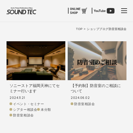
tog
TOP >
ショップブログ
防音室相談会
ソニーストア福岡天神にてセ
【予約制】防音室のご相談に
ミナー行います
ついて
2024.11.21
2024.06.02
イベント・セミナー
防音室相談会
シアター相談会
未分類
防音室相談会