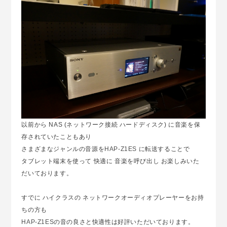
以前から NAS (ネットワーク接続 ハードディスク) に音楽を保
存されていたこともあり
さまざまなジャンルの音源を
HAP-Z1ES
に転送することで
タブレット端末を使って 快適に 音楽を呼び出し お楽しみいた
だいております。
すでに ハイクラスの ネットワークオーディオプレーヤーをお持
ちの方も
HAP-Z1ES
の音の良さと快適性は好評いただいております。