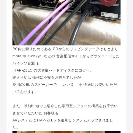
PC内に録りためてある CDからのリッピングデータはもとより
mora
や
e-onkyo
などの 音楽配信サイトからダウンロードした
ハイレゾ音源 も
HAP-Z1ES
の大容量ハードディスクにコピー。
導入当初は 操作に不安をお持ちでしたが
愛用のJBLのスピーカーで 「 いい音 」を 快適にお使いいただ
いております。
また、以前
blogでご紹介した専用室シアター
の構築をお手伝い
させていただいた お客様も
AVシステムに
HAP-Z1ES
を追加しシステムアップされまし
た。