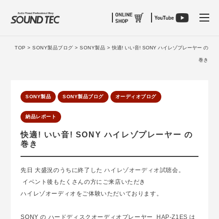
tog
TOP >
SONY製品ブログ >
SONY製品 >
快適! いい音! SONY ハイレゾプレーヤー の
巻き
SONY製品
SONY製品ブログ
オーディオブログ
納品レポート
快適! いい音! SONY ハイレゾプレーヤー の
巻き
先日 大盛況のうちに終了した
ハイレゾオーディオ試聴会
。
イベント後もたくさんの方にご来店いただき
ハイレゾオーディオをご体験いただいております。
SONY の ハードディスクオーディオプレーヤー
HAP-Z1ES
は