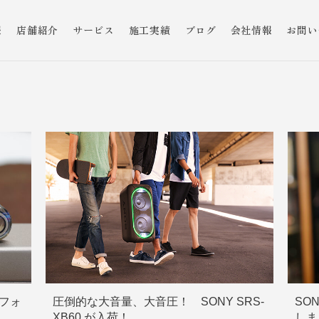
報
店舗紹介
サービス
施工実績
ブログ
会社情報
お問い
ヤフォ
圧倒的な大音量、大音圧！ SONY SRS-
SO
XB60 が入荷！
しま