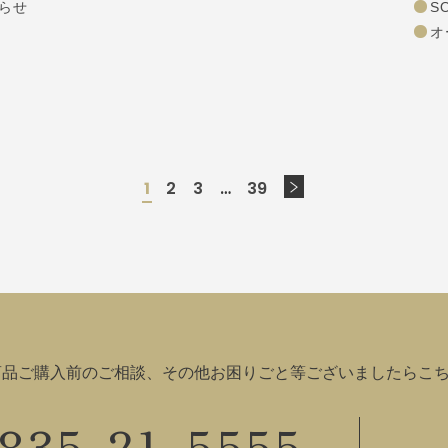
S
らせ
オ
1
2
3
…
39
商品ご購入前のご相談、その他お困りごと等ございましたらこ
835-21-5555