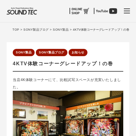
tog
TOP >
SONY製品ブログ >
SONY製品 >
4KTV体験コーナーグレードアップ！の巻
SONY製品
SONY製品ブログ
お知らせ
4KTV体験コーナーグレードアップ！の巻
当店4K体験コーナーにて、比較試写スペースが充実いたしまし
た。