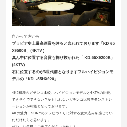
向かって左から
ブラビア史上最高画質を誇ると言われております「KD-65
X9500B」(4KTV )
真ん中に位置する音質も拘り抜かれた「 KD-55X9200B」
(4KTV)
右に位置するのが3世代前となりますフルハイビジョンモ
デルの「KDL-55HX920」
4K2機種のガチンコ比較、ハイビジョンモデルと4KTVの比較。
できそうでできない？かもしれないガチンコ比較デモンストレ
ーションが可能となっております。
4Kの魅力、SONYのテレビづくりに対する意気込みを感じてい
ただけたらと思います。
ぜひ、お気軽にご来店くださいませ！！