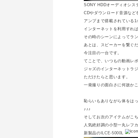
SONY HDDオーディオシステ
CDやダウンロード音源など
アンプまで搭載されている1
インターネットを利用すれ
その時のシーンによってラ
あとは、スピーカーを繋ぐだ
今注目の一台です。
てことで、いつもの動画レポ
ジャズのインターネットラ
ただけたらと思います。
一発撮りの面白さに何故か
恥らいもありながら体をはっ
♪♪♪
そしてお次のアイテムがこち
人気絶好調の小型一丸レフ
新製品の
ILCE-5000L