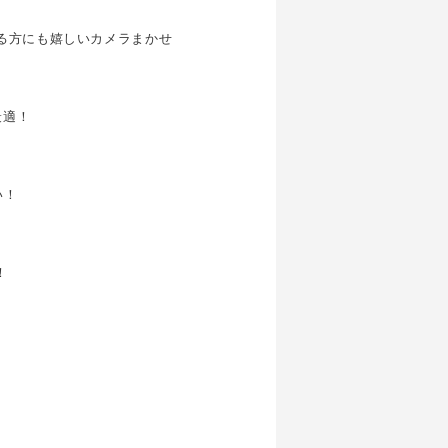
る方にも嬉しいカメラまかせ
最適！
い！
！