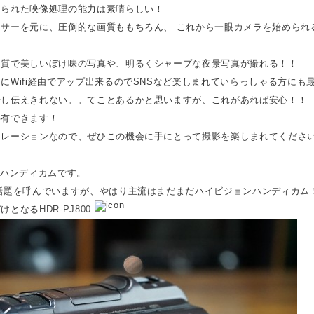
こられた映像処理の能力は素晴らしい！
サーを元に、圧倒的な画質ももちろん、 これから一眼カメラを始められ
画質で美しいぼけ味の写真や、明るくシャープな夜景写真が撮れる！！
にWifi経由でアップ出来るのでSNSなど楽しまれていらっしゃる方にも
少し伝えきれない。。てことあるかと思いますが、これがあれば安心！！
共有できます！
トレーションなので、ぜひこの機会に手にとって撮影を楽しまれてくださ
のハンディカムです。
話題を呼んでいますが、やはり主流はまだまだハイビジョンハンディカム
づけとなる
HDR-PJ800