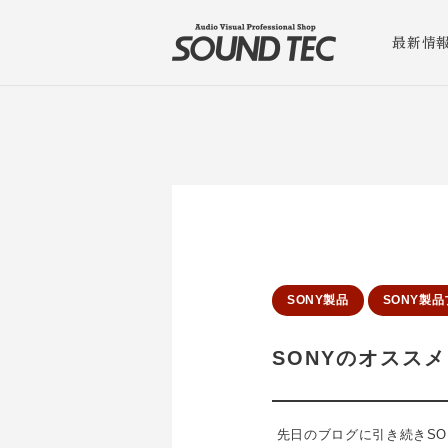
最新情
SONY製品
SONY製
SONYのオスス
先日のブログに引き続きSO