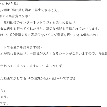
ム HAP-S1
を内蔵HDDに撮り溜めて再生できるうえ、
ボディ高音質コンポ！
ば、無料配信のインターネットラジオも楽しめるたり、
ンダム再生も行ってくれたりと、親切な機能も搭載されてたりします。
けで、CD音源よりも高品位なハイレゾ音源を再生できる優れもの！
ートでも魅力を語ります(笑)
ジオが流れるあたり、一部音が大きくなるシーンがございますので、再生
こだわってしまっていますので、あしからず。
た動画で少しでもS1の魅力が伝われば幸いです(笑)
ら↓
カメラ。
です。