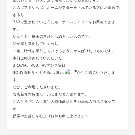
家のシアターシステムで堪能したくなるものです。
このソフトならば、ホームシアターをされている方にお薦めで
きるし、
PS3で遊ばれている方にも、ホームシアターをお薦めできま
す。
なんとも、技術の進歩とは恐ろしいものです。
我が輩も進化していくべし。
一緒に時代を牽引していけるようにがんばりたいものです。
本日ご紹介させていただいた、
BRAVIA、PS3、AVアンプ等は
SONY直販サイトの
SonyStyle
からご購入いただけま
す。
ぜひ、ご利用くださいませ。
当店新春大特価セールはまだまだ続きます。
このときだけの、赤字大特価商品と笑顔満載の当店スタッフ
が、
皆様のお越しを心よりお待ち申し上げます！