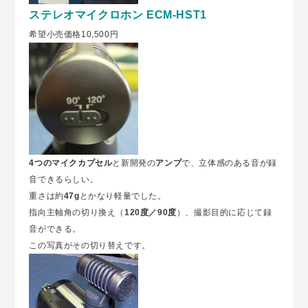
ステレオマイクロホン ECM-HST1
希望小売価格10,500円
4つのマイクカプセル
と新開発の
アンプ
で、立体感のある音が録
音できるらしい。
重さは約
47g
とかなり軽量でした。
指向主軸角の切り換え（
120度／90度
）、撮影目的に応じて録
音ができる。
この写真がその切り替えです。