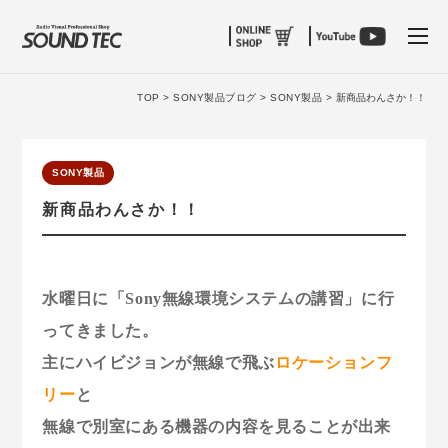
tog
TOP >
SONY製品ブログ >
SONY製品 >
新商品わんさか！！
SONY製品
新商品わんさか！！
水曜日に「Sony無線環境システムの講習」に行
ってきました。
主にハイビジョンが無線で飛ぶ
ロケーションフ
リー
と
無線で別室にある機器の内容を見ることが出来