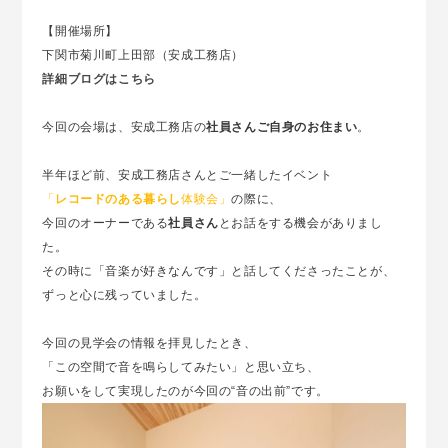
【開催場所】
下関市菊川町上田部（安成工務店）
詳細ブログはこちら
今回の会場は、安成工務店の
社員さんご自身のお住まい
。
半年ほど前、安成工務店さんとご一緒したイベント
「
レコードのある暮らし
体験会」
の際に、
今回のオーナーである
社員さん
とお話をする機会がありまし
た。
その時に「音楽が好きなんです」と話してくださったことが、
ずっと心に残っていました。
今回の見学会の情報を拝見したとき、
「この空間で音を鳴らしてみたい」と思い立ち、
お願いをして実現したのが今回の“音の出前”です。