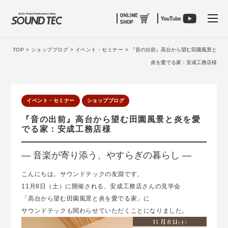
tog
TOP >
ショップブログ >
イベント・セミナー >
『音の出前』高台から望む田園風景と
炎を愛でる家：安成工務店様
イベント・セミナー
ショップブログ
『音の出前』高台から望む田園風景と炎を愛
でる家：安成工務店様
― 音楽が寄り添う、やすらぎの暮らし ―
こんにちは。サウンドテックの友淵です。
11月8日（土）に開催される、安成工務店さんの見学会
「高台から望む田園風景と炎を愛でる家」に
サウンドテックも関わらせていただくことになりました。