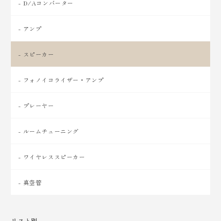
- D/Aコンバーター
- アンプ
- スピーカー
- フォノイコライザー・アンプ
- プレーヤー
- ルームチューニング
- ワイヤレススピーカー
- 真空管
リスト別