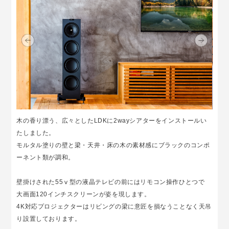
木の香り漂う、広々としたLDKに2wayシアターをインストールい
たしました。
モルタル塗りの壁と梁・天井・床の木の素材感にブラックのコンポ
ーネント類が調和。
壁掛けされた55ⅴ型の液晶テレビの前にはリモコン操作ひとつで
大画面120インチスクリーンが姿を現します。
4K対応プロジェクターはリビングの梁に意匠を損なうことなく天吊
り設置しております。