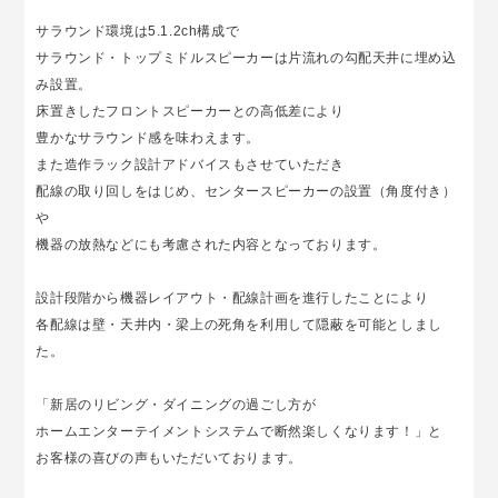
サラウンド環境は5.1.2ch構成で
サラウンド・トップミドルスピーカーは片流れの勾配天井に埋め込
み設置。
床置きしたフロントスピーカーとの高低差により
豊かなサラウンド感を味わえます。
また造作ラック設計アドバイスもさせていただき
配線の取り回しをはじめ、センタースピーカーの設置（角度付き）
や
機器の放熱などにも考慮された内容となっております。
設計段階から機器レイアウト・配線計画を進行したことにより
各配線は壁・天井内・梁上の死角を利用して隠蔽を可能としまし
た。
「新居のリビング・ダイニングの過ごし方が
ホームエンターテイメントシステムで断然楽しくなります！」と
お客様の喜びの声もいただいております。