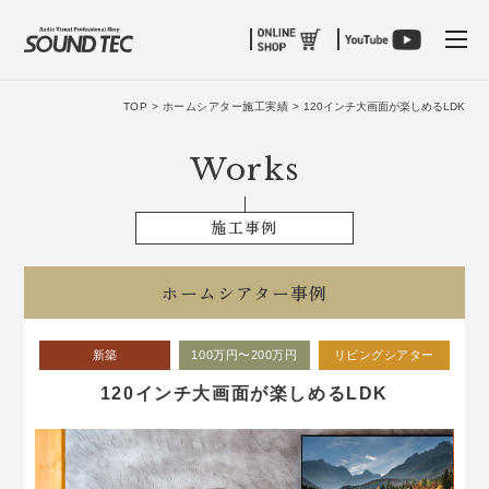
tog
TOP >
ホームシアター施工実績 >
120インチ大画面が楽しめるLDK
Works
施工事例
ホームシアター事例
新築
100万円〜200万円
リビングシアター
120インチ大画面が楽しめるLDK