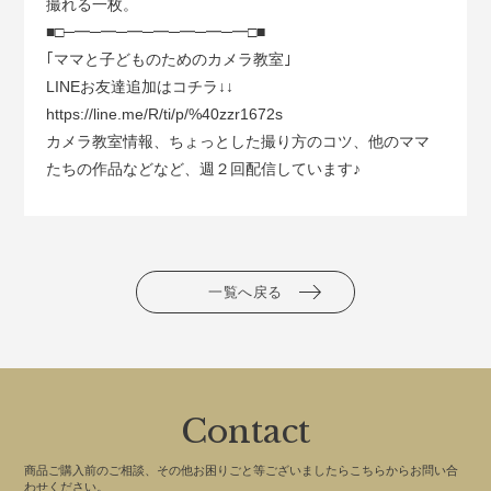
撮れる一枚。
■□─━─━─━─━─━─━─━□■
｢ママと子どものためのカメラ教室｣
LINEお友達追加はコチラ↓↓
https://line.me/R/ti/p/%40zzr1672s
カメラ教室情報、ちょっとした撮り方のコツ、他のママ
たちの作品などなど、週２回配信しています♪
一覧へ戻る
Contact
商品ご購入前のご相談、その他お困りごと等ございましたらこちらからお問い合
わせください。