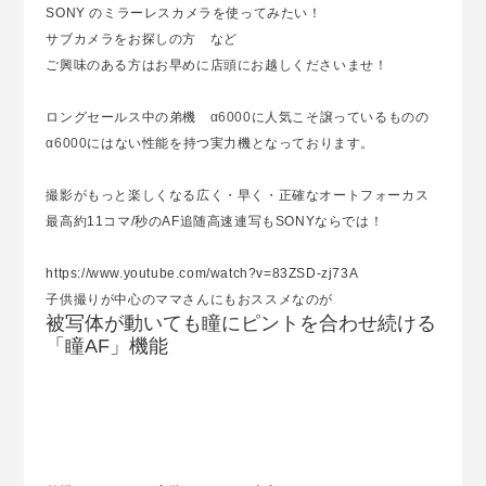
SONY のミラーレスカメラを使ってみたい！
サブカメラをお探しの方 など
ご興味のある方はお早めに店頭にお越しくださいませ！
ロングセールス中の弟機
α6000
に人気こそ譲っているものの
α6000
にはない性能を持つ実力機となっております。
撮影がもっと楽しくなる広く・早く・正確なオートフォーカス
最高約11コマ/秒のAF追随高速連写もSONYならでは！
https://www.youtube.com/watch?v=83ZSD-zj73A
子供撮りが中心のママさんにもおススメなのが
被写体が動いても瞳にピントを合わせ続ける
「瞳AF」機能