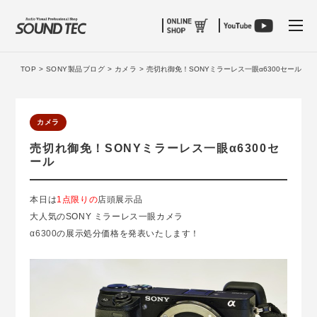
tog
TOP >
SONY製品ブログ >
カメラ >
売切れ御免！SONYミラーレス一眼α6300セール
カメラ
売切れ御免！SONYミラーレス一眼α6300セ
ール
本日は
1点限りの
店頭展示品
大人気のSONY ミラーレス一眼カメラ
α6300
の展示処分価格を発表いたします！