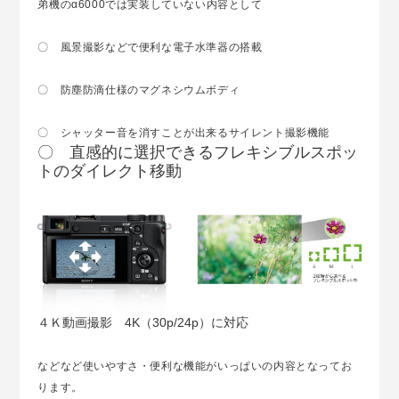
弟機のα6000では実装していない内容として
〇 風景撮影などで便利な電子水準器の搭載
〇 防塵防滴仕様のマグネシウムボディ
〇 シャッター音を消すことが出来るサイレント撮影機能
〇 直感的に選択できるフレキシブルスポッ
トのダイレクト移動
４Ｋ動画撮影 4K（30p/24p）に対応
などなど使いやすさ・便利な機能がいっぱいの内容となってお
ります。