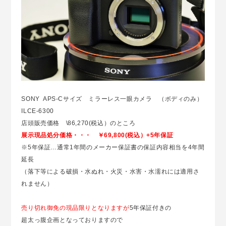
SONY APS-Cサイズ ミラーレス一眼カメラ （ボディのみ）
ILCE-6300
店頭販売価格 \86,270(税込）のところ
展示現品処分価格・・・ ￥69,800(税込）+5年保証
※5年保証…通常1年間のメーカー保証書の保証内容相当を4年間
延長
（落下等による破損・水ぬれ・火災・水害・水濡れには適用さ
れません）
売り切れ御免の現品限りとなりますが
5年保証付きの
超太っ腹企画となっておりますので