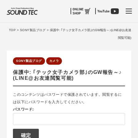
tog
TOP >
SONY製品ブログ >
保護中: ｢テック女子カメラ部｣のGW報告～♪(LINE@お友達
閲覧可能)
SONY製品ブログ
カメラ
保護中: ｢テック女子カメラ部｣のGW報告～♪
(LINE@お友達閲覧可能)
このコンテンツはパスワードで保護されています。閲覧するに
は以下にパスワードを入力してください。
パスワード: