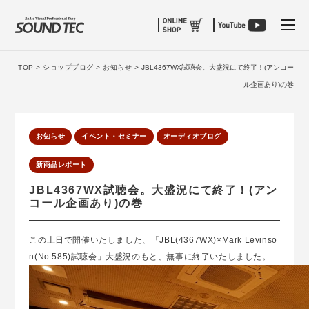
tog
TOP >
ショップブログ >
お知らせ >
JBL4367WX試聴会。大盛況にて終了！(アンコー
ル企画あり)の巻
お知らせ
イベント・セミナー
オーディオブログ
新商品レポート
JBL4367WX試聴会。大盛況にて終了！(アン
コール企画あり)の巻
この土日で開催いたしました、「JBL(4367WX)×Mark Levinso
n(No.585)試聴会」大盛況のもと、無事に終了いたしました。