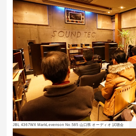
JBL 4367WX MarkLevenson No.585 山口県 オーディオ 試聴会