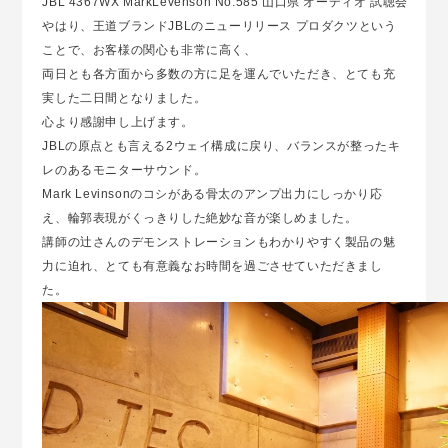
JBL 4367WX MarkLevenson No.585 山口県 オーディオ 試聴会
やはり、王道ブランドJBLのニューリリース プロダクツという
ことで、お客様の関心も非常に高く、
両日とも各方面から多数の方に足を運んでいただき、とても充
実した二日間となりました。
心より感謝申し上げます。
JBLの原点とも言える2ウェイ構成に戻り、バランスが整ったキ
レのあるモニターサウンド。
Mark Levinsonのコシがある骨太のアンプ出力にしっかり応
え、輪郭表現がくっきりした絶妙な音が楽しめました。
講師の辻さんのデモンストレーションもわかりやすく製品の魅
力に迫れ、とても有意義なお時間を過ごさせていただきまし
た。