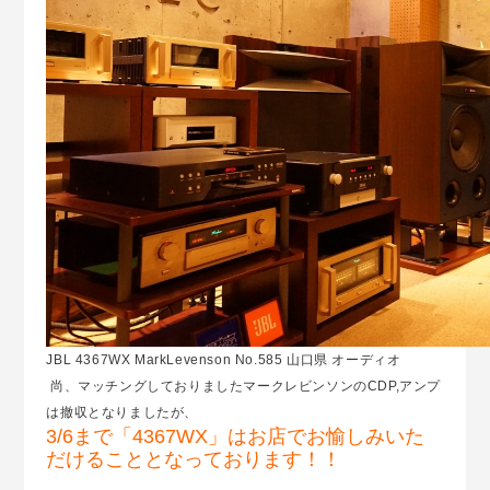
JBL 4367WX MarkLevenson No.585 山口県 オーディオ
尚、マッチングしておりましたマークレビンソンのCDP,アンプ
は撤収となりましたが、
3/6まで「4367WX」はお店でお愉しみいた
だけることとなっております！！