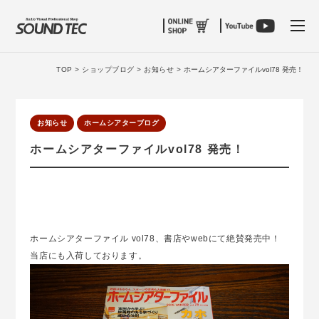
tog
TOP >
ショップブログ >
お知らせ >
ホームシアターファイルvol78 発売！
お知らせ
ホームシアターブログ
ホームシアターファイルvol78 発売！
ホームシアターファイル vol78、書店やwebにて絶賛発売中！
当店にも入荷しております。