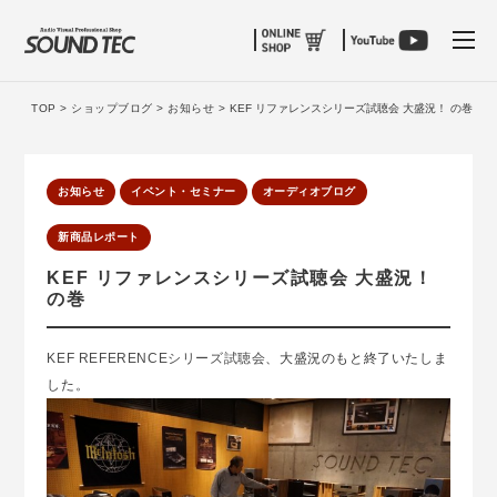
tog
TOP >
ショップブログ >
お知らせ >
KEF リファレンスシリーズ試聴会 大盛況！ の巻
お知らせ
イベント・セミナー
オーディオブログ
新商品レポート
KEF リファレンスシリーズ試聴会 大盛況！
の巻
KEF REFERENCEシリーズ試聴会
、大盛況のもと終了いたしま
した。