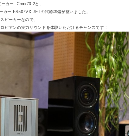
カー Coax70.2
と、
ー FS507VX-JET
の試聴準備が整いました。
いスピーカーなので、
ーロピアンの実力サウンドを体験いただけるチャンスです！