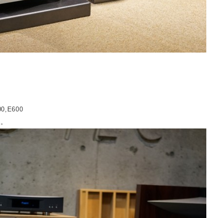
0,E600
た。