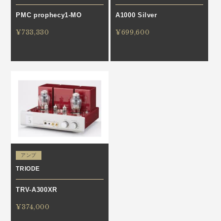
PMC prophecy1-MO
A1000 Silver
¥733,330
¥699,600
アンプ
TRIODE
TRV-A300XR
¥374,000