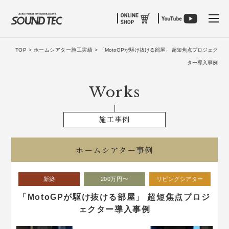
tog
TOP >
ホームシアター施工実績 >
「MotoGPが駆け抜ける部屋」 超短焦点プロジェク
ター導入事例
Works
施工事例
ホームシアター事例
新築
200万円〜
リビングシアター
「MotoGPが駆け抜ける部屋」 超短焦点プロジ
ェクター導入事例