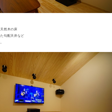
と天然木の床
れた勾配天井など
す。