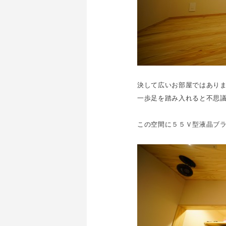
決して広いお部屋ではあり
一歩足を踏み入れると不思
この空間に
５５Ｖ型液晶ブ