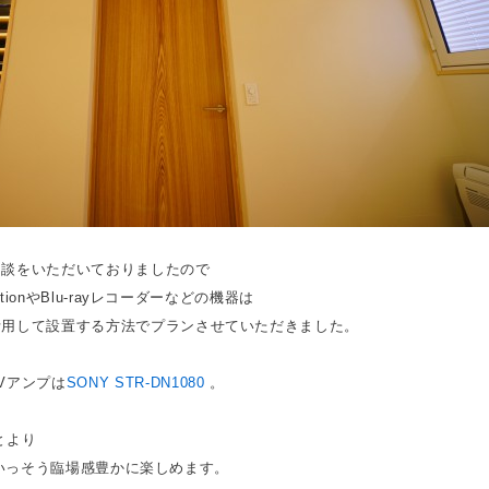
相談をいただいておりましたので
tionやBlu-rayレコーダーなどの機器は
活用して設置する方法でプランさせていただきました。
Vアンプは
SONY STR-DN1080
。
もとより
もよりいっそう臨場感豊かに楽しめます。