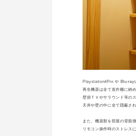
Playstation4Pro
や Blu-r
再生機器は全て造作棚に納
壁掛ＴＶやサラウンド等の
天井や壁の中に全て隠蔽さ
また、機器類を部屋の背面
リモコン操作時のストレス