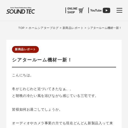
tog
TOP >
ホームシアターブログ >
新商品レポート >
シアタールーム機材一新！
新商品レポート
シアタールーム機材一新！
こんにちは。
冬がじわじわと近づいてきたなぁ、、
と朝晩の冷たい風を浴びながら感じている三宅です。
皆様如何お過ごしでしょうか。
オーディオやカメラ事業の方でも現在どんどん新製品入って来