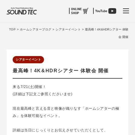
tog
TOP >
ホームシアターブログ >
シアターイベント >
最高峰！4K&HDRシアター 体験
会 開催
シアターイベント
最高峰！4K&HDRシアター 体験会 開催
来る7/21(土)開催！
(詳細は下記文ご参照くださいませ)
現在最高峰と言える音と映像が織りなす「ホームシアターの極
み」を体験可能なイベント。
詳細は当日にじっくりとお伝えさせていただくとして、