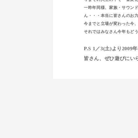
一昨年同様、家族・サウン
ん・・・本当に皆さんのお
今までと立場が変わった今
それではみなさん今年もど
20
P.S 1／3(土)より20
皆さん、ぜひ遊びにいら