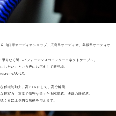
eXに限りなく近いパフォーマンスのインターコネクトケーブル。
手にしたい」という声にお応えして新登場。
remeAC-LX。
な低域制動力。高Ｓ/Ｎにして、高分解能。
麗な描写力、重厚で濃密な堂々たる臨場感、抜群の静寂感。
、聴く者に圧倒的な感動を与えます。