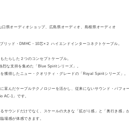
ブリッド・DMHC・10芯×２ ハイエンドインターコネクトケーブル。
をもたらした２つのコンセプトケーブル。
烈な支持を集めた「Blue Spiritシリーズ」。
獲得したニュー・クオリティ・グレードの「Royal Spiritシリーズ」。
ィに富んだケーブルテクノロジーを活かし、従来にないサウンド・パフォ
o AC-1」です。
あるサウンドだけでなく、スケールの大きな「拡がり感」と「奥行き感」
な臨場感が体感できます。