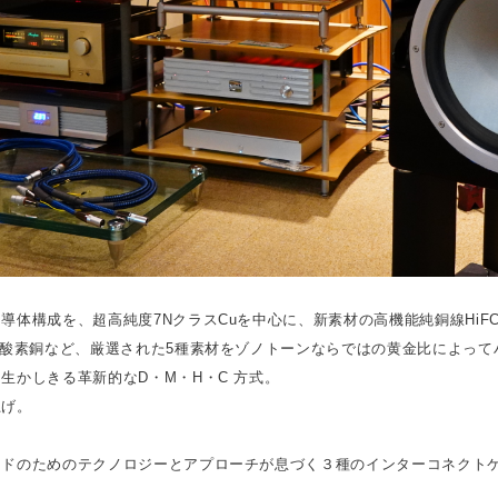
導体構成を、超高純度7NクラスCuを中心に、新素材の高機能純銅線HiFC
無酸素銅など、厳選された5種素材をゾノトーンならではの黄金比によっ
生かしきる革新的なD・M・H・C 方式。
上げ。
ンドのためのテクノロジーとアプローチが息づく３種のインターコネクト