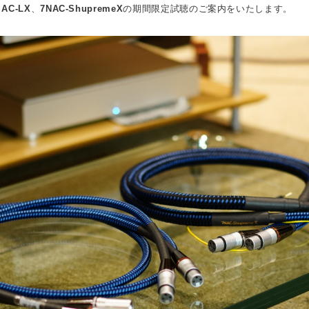
 AC-LX
、
7NAC-ShupremeX
の期間限定試聴のご案内をいたします。