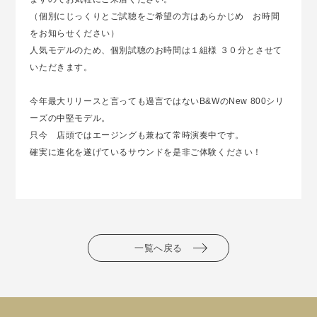
（個別にじっくりとご試聴をご希望の方はあらかじめ お時間
をお知らせください）
人気モデルのため、個別試聴のお時間は１組様 ３０分とさせて
いただきます。
今年最大リリースと言っても過言ではないB&WのNew 800シリ
ーズの中堅モデル。
只今 店頭ではエージングも兼ねて常時演奏中です。
確実に進化を遂げているサウンドを是非ご体験ください！
一覧へ戻る