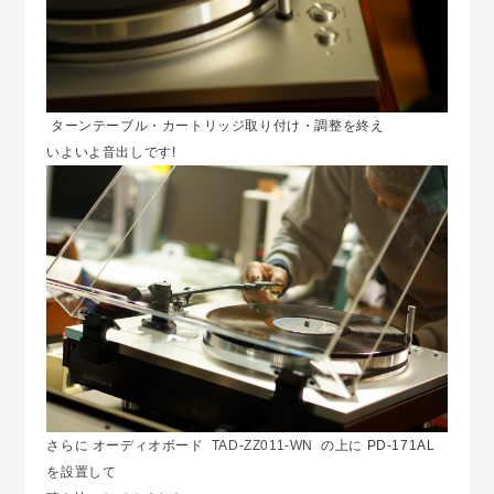
ターンテーブル・カートリッジ取り付け・調整を終え
いよいよ音出しです!
さらに オーディオボード
TAD-ZZ011-WN
の上に PD-171AL
を設置して