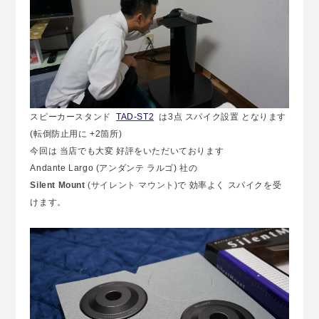
スピーカースタンド
TAD-ST2
は3点 スパイク設置 となります
(転倒防止用に +2箇所)
今回は 当店でも大変 好評をいただいております
Andante Largo (アンダンテ ラルゴ) 社の
Silent Mount
(サイレント マウント)
で 効率よく スパイクを受
けます。