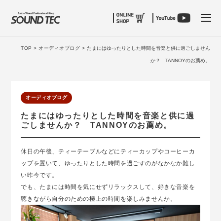
tog
TOP >
オーディオブログ >
たまにはゆったりとした時間を音楽と供に過ごしません
か？ TANNOYのお薦め。
オーディオブログ
たまにはゆったりとした時間を音楽と供に過
ごしませんか？ TANNOYのお薦め。
休日の午後、ティーテーブルなどにティーカップやコーヒーカ
ップを置いて、ゆったりとした時間を過ごすのがなかなか難し
い昨今です。
でも、たまには時間を気にせずリラックスして、好きな音楽を
聴きながら自分のための極上の時間を楽しみませんか。