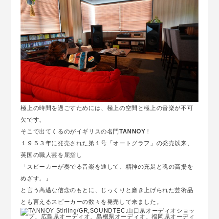
極上の時間を過ごすためには、極上の空間と極上の音楽が不可
欠です。
そこで出てくるのがイギリスの名門
TANNOY
!
１９５３年に発売された第１号「オートグラフ」の発売以来、
英国の職人芸を屈指し
「スピーカーが奏でる音楽を通して、精神の充足と魂の高揚を
めざす。」
と言う高邁な信念のもとに、じっくりと磨き上げられた芸術品
とも言えるスピーカーの数々を発売して来ました。