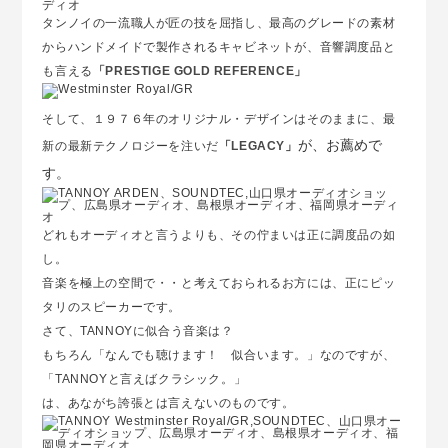
タンノイの一流職人が匠の技を屈指し、最高のグレードの素材
からハンドメイドで製作されるキャビネットが、音響調度品と
も言える
「PRESTIGE GOLD REFERENCE」
そして、１９７６年のオリジナル・デザインはそのままに、最
が、お薦めで
新の最新テクノロジーを注いだ
「
LEGACY
」
す。
どれもオーディオと言うよりも、その佇まいは正に調度品の如
し。
音楽を極上の空間で・・と考えておられるお方には、正にピッ
タリのスピーカーです。
さて、TANNOYに似合う音楽は？
もちろん「なんでも聴けます！ 似合います。」なのですが、
「TANNOYと言えばクラシック。」
は、あながち誇張とは言えないのものです。