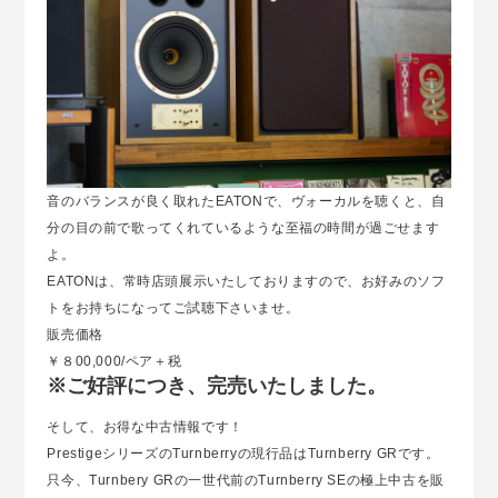
音のバランスが良く取れたEATONで、ヴォーカルを聴くと、自
分の目の前で歌ってくれているような至福の時間が過ごせます
よ。
EATONは、常時店頭展示いたしておりますので、お好みのソフ
トをお持ちになってご試聴下さいませ。
販売価格
￥８00,000/ペア＋税
※ご好評につき、完売いたしました。
そして、お得な中古情報です！
PrestigeシリーズのTurnberryの現行品はTurnberry GRです。
只今、Turnbery GRの一世代前のTurnberry SEの極上中古を販