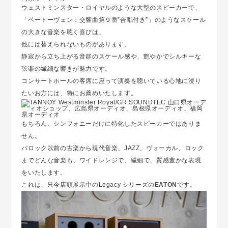
ウェストミンスター・ロイヤルのような大型のスピーカーで、
「ベートーヴェン：交響曲第９番”合唱付き”」のようなスケール
の大きな音楽を聴く喜びは、
他には替えられないものがあります。
静寂から立ち上がる音群のスケール感や、艶やかでシルキーな
弦楽の繊細な響きが魅力です。
コンサートホールの客席に座って演奏を聴いている心地に浸り
たいお方には、特にお薦めいたします。
もちろん、シンフォニーだけに特化したスピーカーではありま
せん。
バロック以前の古楽から現代音楽、JAZZ、ヴォーカル、ロック
までどんな音楽も、ワイドレンジで、繊細で、質感豊かな表現
をいたします。
これは、只今店頭展示中のLegacy シリーズの
EATON
です。