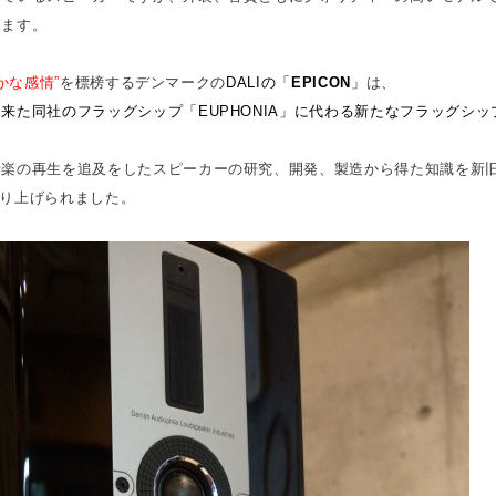
します。
の豊かな感情”
を標榜するデンマークの
DALI
の「
EPICON
」
は、
来た同社のフラッグシップ「EUPHONIA」に代わる新たなフラッグシ
音楽の再生を追及をしたスピーカーの研究、開発、製造から得た知識を新
は作り上げられました。