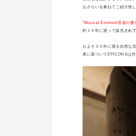
おさらいを兼ねてご紹介致
“Musical Emotion/音楽
約１０年に渡って販売
されて
およそ３０年に渡る自然な
果に基づいてEPICON 6