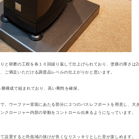
りと研磨の工程を各１０回繰り返して仕上げられており、塗膜の厚さは2
も、ご満足いただける調度品レベルの仕上がりかと思います。
多層構成で組まれており、高い剛性を確保。
フで、ウーファー背面にあたる部分に２つのバスレフポートを用意し、大
エンクロージャー内部の挙動をコントロール出来るようになっています。
して設置すると尚低域の抜けが良くなりスッキリとした音が楽しめます。