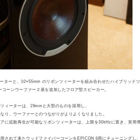
ィーターと、10×55mm のリボンツィーターを組み合わせたハイブリッド
バーコーンウーファー２基を追加したフロア型スピーカー。
ツィーターは、29mmと大型のものを採用し、
となり、ウーファーとのつながりがよりよくなりました。
アに拡散再生が可能なリボンツィーターは、上限を30kHzに置き、実用
用されて来たウッドファイバーコーンをEPICON 6用にチューニングし