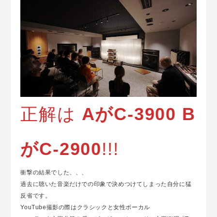
正解は
AがC-3900 B
がC-2900
!!!
衝撃の結果でした、、、
過去に聴いた音楽だけでの印象で決めつけてしまった自分に猛
反省です。
YouTube撮影の際はクラシックと女性ボーカル