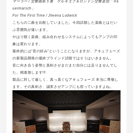
マーラー / 交響曲第５番 ゲルギエフ＆ロンドン交響楽団「Tra
uermarsch」
For The First Time / Jheena Lodwick
こちらの二曲を比較していました。今回試聴した楽曲とはだい
ぶ雰囲気が違います。
やはり聴く楽曲、組み合わせるシステムによってもアンプの印
象は変わります。
最終的には“音の好み”ということになりますが、アキュフェーズ
の新製品開発の最終ブラインド試聴ではそうはいきません。
音に向き合う姿勢と真剣さがまだまだ自分には足りませんでし
た。精進致します!!!
製品に対して厳しく、真っ直ぐなアキュフェーズ 本当に尊敬し
ます。その真剣さ、誠実さがアンプにも宿っていますよね。