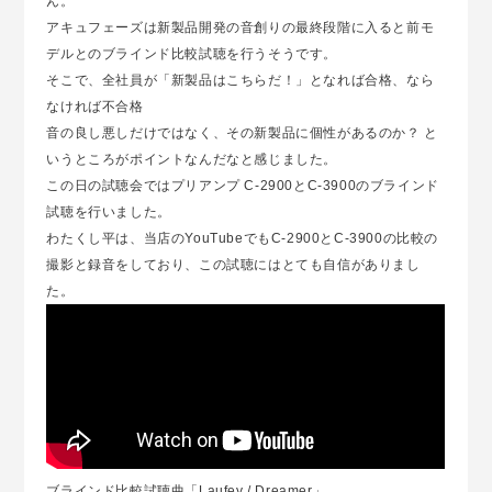
ん。
アキュフェーズは新製品開発の音創りの最終段階に入ると前モ
デルとのブラインド比較試聴を行うそうです。
そこで、全社員が「新製品はこちらだ！」となれば合格、なら
なければ不合格
音の良し悪しだけではなく、その新製品に個性があるのか？ と
いうところがポイントなんだなと感じました。
この日の試聴会ではプリアンプ C-2900とC-3900のブラインド
試聴を行いました。
わたくし平は、当店のYouTubeでもC-2900とC-3900の比較の
撮影と録音をしており、この試聴にはとても自信がありまし
た。
ブラインド比較試聴曲「Laufey / Dreamer」