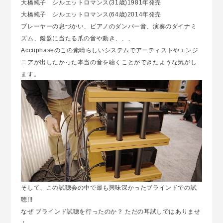
大橋純子 シルエットロマンス(31歳)1981年発売
大橋純子 シルエットロマンス(64歳)2014年発売
プレーヤーの息づかい、ピアノのダンパー音、演奏のダイナミ
ズム、鍵盤に当たる爪の音や動き、、、
Accuphaseのこの素晴らしいシステムでアーティストやエンジ
ニアが出したかった本当の音を聴くことができたような気がし
ます。
そして、この試聴会の中で最も興味深かったブラインドでの試
聴!!!
なぜ ブラインド試聴を行ったのか？ ただの耳試しではありませ