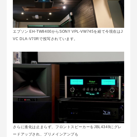
エプソン EH-TW8400からSONY VPL-VW745を経て今現在はJ
VC DLA-V70Rで投写されています。
さらに進化は止まらず、フロントスピーカーをJBL4349にグレ
ードアップされ、プリメインアンプも