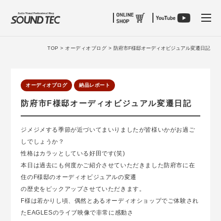
tog
TOP >
オーディオブログ >
防府市F様邸オーディオビジュアル変遷日記
オーディオブログ
納品レポート
防府市F様邸オーディオビジュアル変遷日記
ジメジメする季節が近づいてまいりましたが皆様いかがお過ご
しでしょうか？
性格はカラッとしている好田です(笑)
本日は過去にも何度かご紹介させていただきました防府市に在
住のF様邸のオーディオビジュアルの変遷
の歴史をピックアップさせていただきます。
F様は若かりし頃、偶然とあるオーディオショップでご体験され
たEAGLESのライブ映像で非常に感動さ