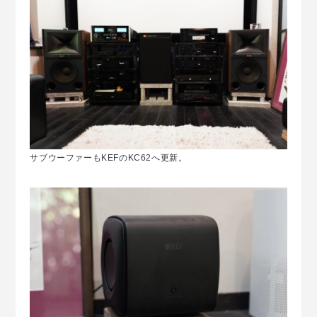
サブウーファーもKEFのKC62へ更新。