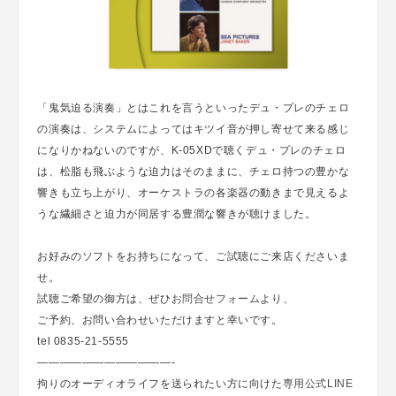
「鬼気迫る演奏」とはこれを言うといったデュ・プレのチェロ
の演奏は、システムによってはキツイ音が押し寄せて来る感じ
になりかねないのですが、K-05XDで聴くデュ・プレのチェロ
は、松脂も飛ぶような迫力はそのままに、チェロ持つの豊かな
響きも立ち上がり、オーケストラの各楽器の動きまで見えるよ
うな繊細さと迫力が同居する豊潤な響きが聴けました。
お好みのソフトをお持ちになって、ご試聴にご来店くださいま
せ。
試聴ご希望の御方は、ぜひ
お問合せフォーム
より、
ご予約、お問い合わせいただけますと幸いです。
tel 0835-21-5555
————————————-
拘りのオーディオライフを送られたい方に向けた
専用公式LINE