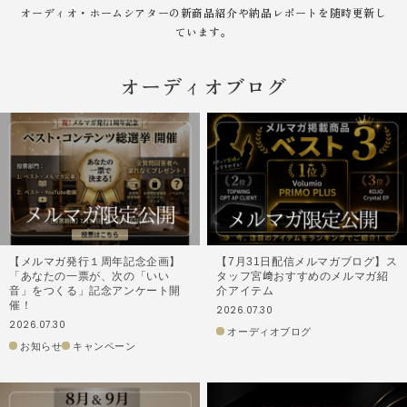
オーディオ・ホームシアターの新商品紹介や納品レポートを随時更新し
ています。
オーディオブログ
【メルマガ発行１周年記念企画】
【7月31日配信メルマガブログ】ス
「あなたの一票が、次の「いい
タッフ宮﨑おすすめのメルマガ紹
音」をつくる」記念アンケート開
介アイテム
催！
2026.07.30
2026.07.30
オーディオブログ
お知らせ
キャンペーン