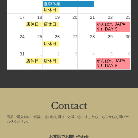
8
8
8
t
水
夏季休業
月
月
月
h
曜
水
店休日
4
5
8
2
日,
曜
t
t
t
17
18
19
20
21
22
23
0
8
日,
h
h
h
2
月
火
水
土
店休日
8
店休日
がんばれ JAPA
2
2
2
6
1
曜
曜
曜
月
N！ DAY 5
0
0
0
2
日,
日,
日,
1
2
2
2
24
25
26
27
28
29
30
t
8
8
8
2
6
6
6
h
水
月
月
店休日
月
t
2
曜
1
1
2
h
0
日,
31
8
1
9
2
3
4
2
5
6
2
2
8
t
t
n
0
火
水
土
店休日
店休日
がんばれ JAPA
6
月
h
h
d
2
曜
曜
曜
N！ DAY 6
2
2
2
2
6
日,
日,
日,
6
0
0
0
9
9
9
t
2
2
2
月
月
月
h
6
6
6
1
2
5
2
s
n
t
0
t
d
h
2
2
2
2
Contact
6
0
0
0
2
2
2
6
6
6
商品ご購入前のご相談、その他お困りごと等ございましたらこちらからお問い合
わせください。
お電話でお問い合わせ