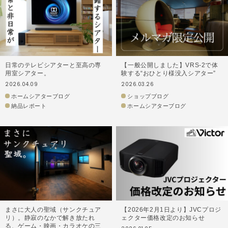
日常のテレビシアターと至高の専
【一般公開しました】VRS-2で体
用室シアター。
験する“おひとり様没入シアター”
2026.04.09
2026.03.26
ホームシアターブログ
ショップブログ
納品レポート
ホームシアターブログ
まさに大人の聖域（サンクチュア
【2026年2月1日より】JVCプロジ
リ）。静寂のなかで解き放たれ
ェクター価格改定のお知らせ
る、ゲーム・映画・カラオケの三