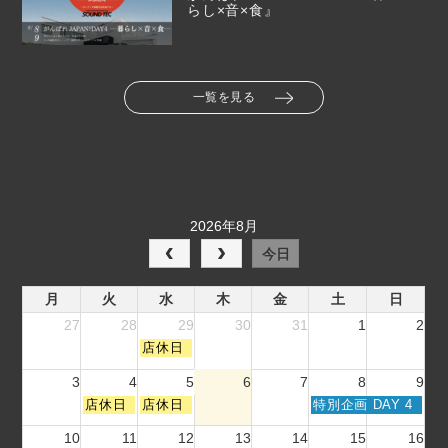
らし×音×食』
一覧を見る
2026年8月
今日
月
火
水
木
金
土
日
27
28
29
30
31
1
2
水
店休日
曜
日,
3
4
5
6
7
8
9
7
火
水
土
店休日
店休日
特別企画 DAY 4
月
曜
曜
曜
2
日,
日,
日,
10
11
12
13
14
15
16
9